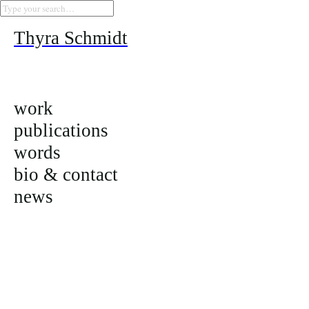
Thyra Schmidt
Sti
work
2024,
die Au
publications
words
Die A
bio & contact
Proje
news
Hafen
Anne 
der W
Proje
Fenste
Proje